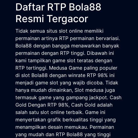
Daftar RTP Bola88
Resmi Tergacor
Tidak semua situs slot online memiliki
permainan artinya RTP permainan bervariasi.
Bola88 dengan bangga menawarkan banyak
permainan dengan RTP tinggi. Dibawah ini
kami tampilkan game slot teratas dengan
RTP tertinggi. Medusa Game paling populer
di slot Bola88 dengan winrate RTP 98% ini
menjadi game slot yang wajib dicoba. Tidak
hanya mudah dimainkan, Slot medusa juga
termasuk game yang gampang jackpot. Cash
Gold Dengan RTP 98%, Cash Gold adalah
salah satu slot online terbaik. Game ini
menyertakan grafik berkualitas tinggi yang
menampilkan desain memukau. Permainan
yang mudah dan RTP Bola88 yang tinggi