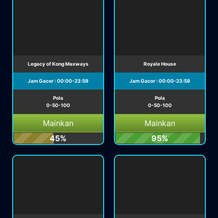
Legacy of Kong Maxways
Royale House
Jam Gacor : 00:00-23:59
Jam Gacor : 00:00-23:59
Pola
Pola
0-50-100
0-50-100
Mainkan
Mainkan
45%
95%