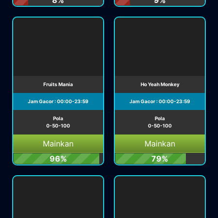
8%
9%
Fruits Mania
Ho Yeah Monkey
Jam Gacor : 00:00-23:59
Jam Gacor : 00:00-23:59
Pola
Pola
0-50-100
0-50-100
Mainkan
Mainkan
96%
79%