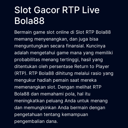
Slot Gacor RTP Live
Bola88
Bermain game slot online di Slot RTP Bola88
memang menyenangkan, dan juga bisa
menguntungkan secara finansial. Kuncinya
adalah mengetahui game mana yang memiliki
probabilitas menang tertinggi, hasil yang
ditentukan oleh persentase Return to Player
(RTP). RTP Bola88 dihitung melalui rasio yang
mengukur hadiah pemain saat mereka
memenangkan slot. Dengan melihat RTP
Bola88 dan memahami pola, hal itu
meningkatkan peluang Anda untuk menang
dan memungkinkan Anda bermain dengan
pengetahuan tentang kemampuan
pengembalian dana.