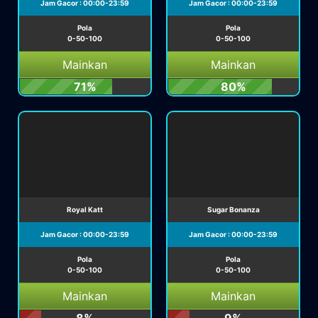
Jam Gacor : 00:00-23:59
Jam Gacor : 00:00-23:59
Pola
Pola
0-50-100
0-50-100
Mainkan
Mainkan
71%
80%
Royal Katt
Sugar Bonanza
Jam Gacor : 00:00-23:59
Jam Gacor : 00:00-23:59
Pola
Pola
0-50-100
0-50-100
Mainkan
Mainkan