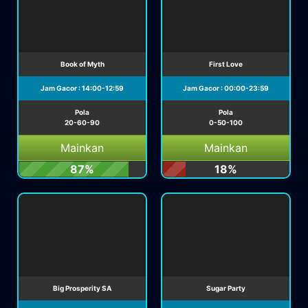
Book of Myth
First Love
Jam Gacor : 14:00-12:59
Jam Gacor : 00:00-23:59
Pola
Pola
20-60-90
0-50-100
Mainkan
Mainkan
87%
18%
Big Prosperity SA
Sugar Party