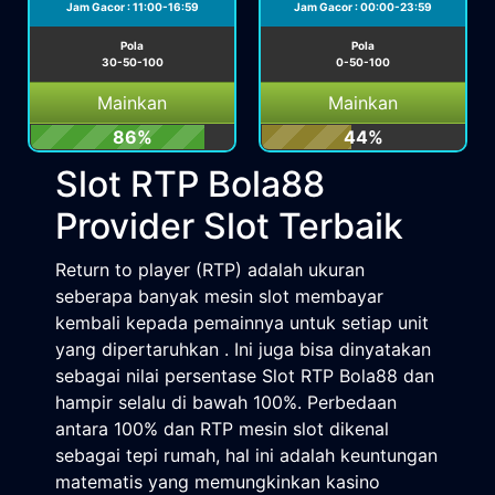
Jam Gacor : 11:00-16:59
Jam Gacor : 00:00-23:59
Pola
Pola
30-50-100
0-50-100
Mainkan
Mainkan
86%
44%
Slot RTP Bola88
Provider Slot Terbaik
Return to player (RTP) adalah ukuran
seberapa banyak mesin slot membayar
kembali kepada pemainnya untuk setiap unit
yang dipertaruhkan . Ini juga bisa dinyatakan
sebagai nilai persentase Slot RTP Bola88 dan
hampir selalu di bawah 100%. Perbedaan
antara 100% dan RTP mesin slot dikenal
sebagai tepi rumah, hal ini adalah keuntungan
matematis yang memungkinkan kasino