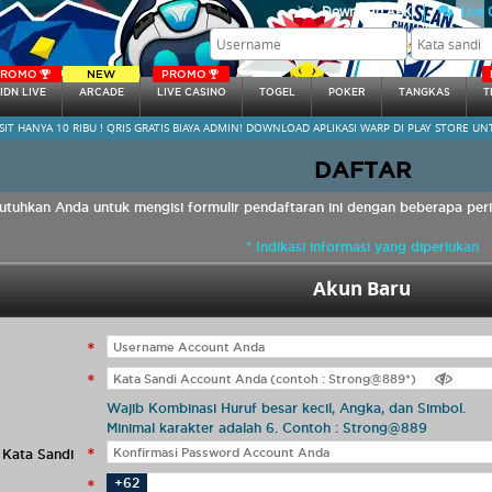
|
Download APK
Live 
PROMO
NEW
PROMO
IDN LIVE
ARCADE
LIVE CASINO
TOGEL
POKER
TANGKAS
T
YA 10 RIBU ! QRIS GRATIS BIAYA ADMIN! DOWNLOAD APLIKASI WARP DI PLAY STORE UNTUK ANTI 
DAFTAR
uhkan Anda untuk mengisi formulir pendaftaran ini dengan beberapa perin
* Indikasi informasi yang diperlukan
Akun Baru
*
*
Wajib Kombinasi Huruf besar kecil, Angka, dan Simbol.
Minimal karakter adalah 6. Contoh : Strong@889
*
 Kata Sandi
*
+62