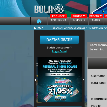
PROMO
PROMO
PROMO
SPORTBOOK
E-SPORTS
SLOTS
NEW :
SELAMAT DATANG DI BOLA88 ^^ MINIMAL DEPOSIT HAN
DAFTAR GRATIS
Kami membut
Sudah punya akun?
bawah ini.
Login Disini
Username
Kata sandi
Konfirmasi
Mobile