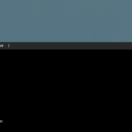
kir
|
ri