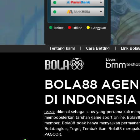
Online
Offline
Gangguan
Tentang kami
|
Cara Betting
|
Link Bola
Lisensi
BOLA88 AGEN
DI INDONESIA
dikenal sebagai situs yang pertama kali men
Bola88
mempopulerkan taruhan game sport online, Bola88
member. Bola88 tidak hanya menyajikan permainan s
Bolatangkas, Togel, Tembak ikan. Bola88 merupakan 
PAGCOR.