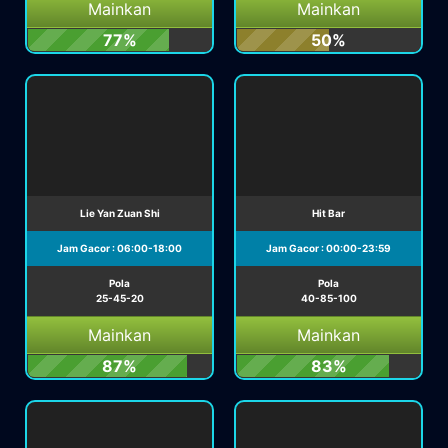
Mainkan
Mainkan
77%
50%
Lie Yan Zuan Shi
Hit Bar
Jam Gacor : 06:00-18:00
Jam Gacor : 00:00-23:59
Pola
Pola
25-45-20
40-85-100
Mainkan
Mainkan
87%
83%