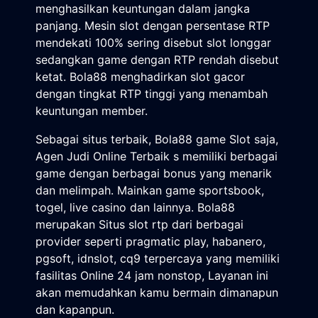
menghasilkan keuntungan dalam jangka
panjang. Mesin slot dengan persentase RTP
mendekati 100% sering disebut slot longgar
sedangkan game dengan RTP rendah disebut
ketat. Bola88 menghadirkan slot gacor
dengan tingkat RTP tinggi yang menambah
keuntungan member.
Sebagai situs terbaik, Bola88 game Slot saja,
Agen Judi Online Terbaik s memiliki berbagai
game dengan berbagai bonus yang menarik
dan melimpah. Mainkan game sportsbook,
togel, live casino dan lainnya. Bola88
merupakan Situs slot rtp dari berbagai
provider seperti pragmatic play, habanero,
pgsoft, idnslot, cq9 terpercaya yang memiliki
fasilitas Online 24 jam nonstop, Layanan ini
akan memudahkan kamu bermain dimanapun
dan kapanpun.