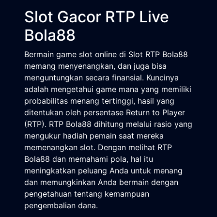
Slot Gacor RTP Live
Bola88
Bermain game slot online di Slot RTP Bola88
memang menyenangkan, dan juga bisa
menguntungkan secara finansial. Kuncinya
adalah mengetahui game mana yang memiliki
probabilitas menang tertinggi, hasil yang
ditentukan oleh persentase Return to Player
(RTP). RTP Bola88 dihitung melalui rasio yang
mengukur hadiah pemain saat mereka
memenangkan slot. Dengan melihat RTP
Bola88 dan memahami pola, hal itu
meningkatkan peluang Anda untuk menang
dan memungkinkan Anda bermain dengan
pengetahuan tentang kemampuan
pengembalian dana.