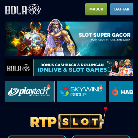
MASUK
DAFTAR